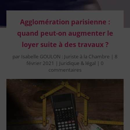
Agglomération parisienne :
quand peut-on augmenter le
loyer suite à des travaux ?
par
Isabelle GOULON : Juriste à la Chambre
|
8
février 2021
|
Juridique & légal
|
0
commentaires