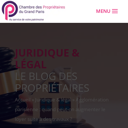
JURIDIQUE &
LÉGAL
LE BLOG DES
PROPRIÉTAIRES
Accueil
»
Juridique & légal
»
Agglomération
parisienne : quand peut-on augmenter le
loyer suite à des travaux ?