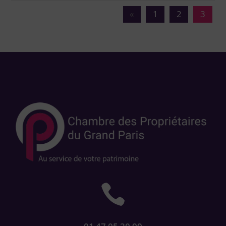
Page 3 sur 3
«
1
2
3
