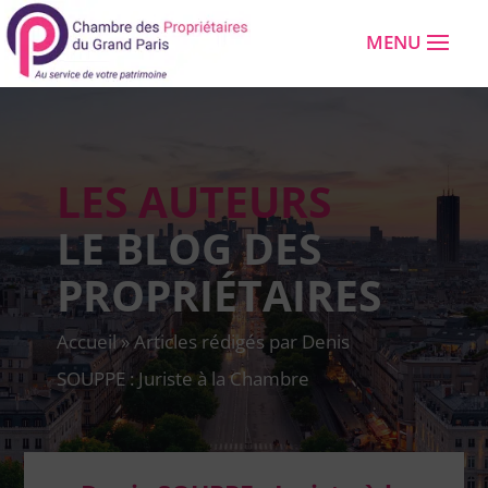
LES AUTEURS
LE BLOG DES
PROPRIÉTAIRES
Accueil
»
Articles rédigés par Denis
SOUPPE : Juriste à la Chambre