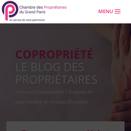
COPROPRIÉTÉ
LE BLOG DES
PROPRIÉTAIRES
Accueil
»
Copropriété
»
Travaux en
copropriété et constat d’huissier